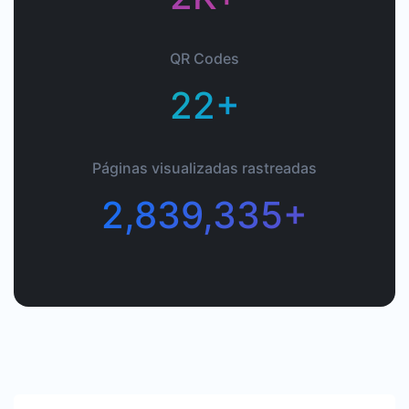
QR Codes
22+
Páginas visualizadas rastreadas
2,839,335+